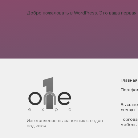
Добро пожаловать в WordPress. Это ваша первая 
Главная
Портфо
Выстав
стенды
Торгова
Изготовление выставочных стендов
мебель
под ключ.