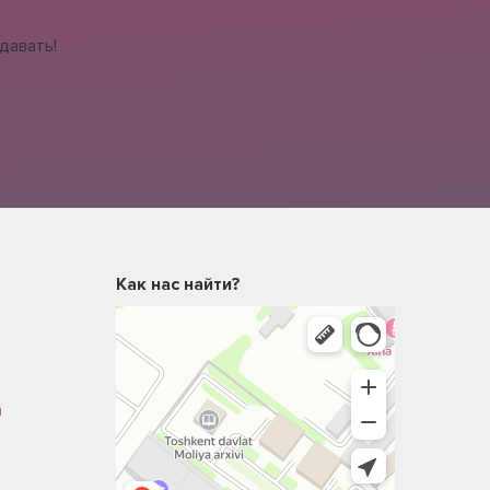
давать!
Как нас найти?
m