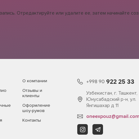
запись. Отредактируйте или удалите ее, затем начинайте соз
922 25 33
О компании
+998 90
лио
Отзывы и
Узбекистан, г. Ташкент,
клиенты
Юнусабадский р-н, ул.
Янгишахар д 11
очные
Оформление
шоу-румов
oneexpouz@gmail.co
я
Контакты