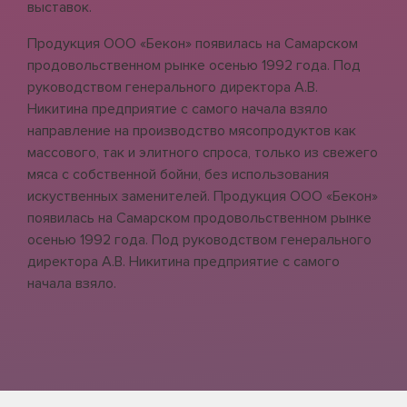
выставок.
Продукция ООО «Бекон» появилась на Самарском
продовольственном рынке осенью 1992 года. Под
руководством генерального директора А.В.
Никитина предприятие с самого начала взяло
направление на производство мясопродуктов как
массового, так и элитного спроса, только из свежего
мяса с собственной бойни, без использования
искуственных заменителей. Продукция ООО «Бекон»
появилась на Самарском продовольственном рынке
осенью 1992 года. Под руководством генерального
директора А.В. Никитина предприятие с самого
начала взяло.